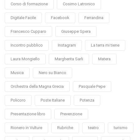
Corso di formazione
Cosimo Latronico
Digitale Facile
Facebook
Ferrandina
Francesco Cupparo
Giuseppe Spera
Incontro pubblico
Instagram
La terra mi tiene
Laura Mongiello
Margherita Sarli
Matera
Musica
Nero su Bianco
Orchestra della Magna Grecia
Pasquale Pepe
Policoro
Poste Italiane
Potenza
Presentazione libro
Prevenzione
Rionero in Vulture
Rubriche
teatro
turismo