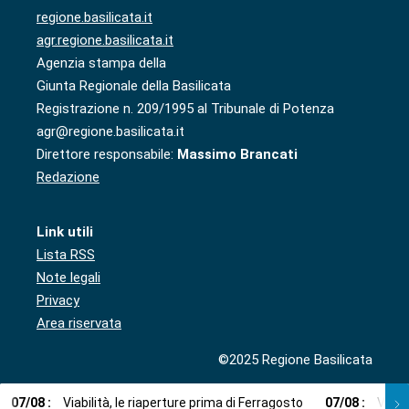
regione.basilicata.it
agr.regione.basilicata.it
Agenzia stampa della
Giunta Regionale della Basilicata
Registrazione n. 209/1995 al Tribunale di Potenza
agr@regione.basilicata.it
Direttore responsabile:
Massimo Brancati
Redazione
Link utili
Lista RSS
Note legali
Privacy
Area riservata
©2025 Regione Basilicata
07
/
08
:
Viabilità, le riaperture prima di Ferragosto
07
/
08
:
Via l