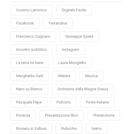
Cosimo Latronico
Digitale Facile
Facebook
Ferrandina
Francesco Cupparo
Giuseppe Spera
Incontro pubblico
Instagram
La terra mi tiene
Laura Mongiello
Margherita Sarli
Matera
Musica
Nero su Bianco
Orchestra della Magna Grecia
Pasquale Pepe
Policoro
Poste Italiane
Potenza
Presentazione libro
Prevenzione
Rionero in Vulture
Rubriche
teatro