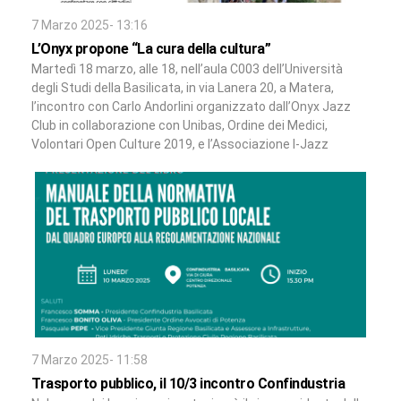
7 Marzo 2025- 13:16
L’Onyx propone “La cura della cultura”
Martedì 18 marzo, alle 18, nell’aula C003 dell’Università
degli Studi della Basilicata, in via Lanera 20, a Matera,
l’incontro con Carlo Andorlini organizzato dall’Onyx Jazz
Club in collaborazione con Unibas, Ordine dei Medici,
Volontari Open Culture 2019, e l’Associazione I-Jazz
7 Marzo 2025- 11:58
Trasporto pubblico, il 10/3 incontro Confindustria