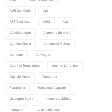
AOR San Carlo
Apt
APT Basilicata
ASM
Asp
Caleidoscopio
Camerata delle Arti
Carmine Cicala
Comune di Matera
Concerto
Convegno
Corso di formazione
Cosimo Latronico
Digitale Facile
Facebook
Ferrandina
Francesco Cupparo
Giuseppe Spera
Incontro pubblico
Instagram
La terra mi tiene