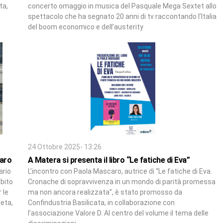
ta,
concerto omaggio in musica del Pasquale Mega Sextet allo
spettacolo che ha segnato 20 anni di tv raccontando l’Italia
del boom economico e dell’austerity
24 Ottobre 2025- 13:26
laro
A Matera si presenta il libro “Le fatiche di Eva”
ario
L’incontro con Paola Mascaro, autrice di “Le fatiche di Eva.
mbito
Cronache di sopravvivenza in un mondo di parità promessa
 le
ma non ancora realizzata”, è stato promosso da
oeta,
Confindustria Basilicata, in collaborazione con
l’associazione Valore D. Al centro del volume il tema delle