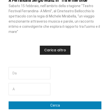
A Ferrandina Sergio Muniz in “Tra le mie onde”
Sabato 15 febbraio, nell’ambito della stagione “Teatro
Festival Ferrandina- A Mimì”, al Cineteatro Bellocchio lo
spettacolo con la regia di Michele Mirabella, “un viaggio
emozionante attraverso musica e parole, un racconto
intimo e coinvolgente che esplora il rapporto tra l’uomo e il
mare”
Carica altro
Cerca