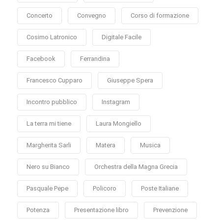
Concerto
Convegno
Corso di formazione
Cosimo Latronico
Digitale Facile
Facebook
Ferrandina
Francesco Cupparo
Giuseppe Spera
Incontro pubblico
Instagram
La terra mi tiene
Laura Mongiello
Margherita Sarli
Matera
Musica
Nero su Bianco
Orchestra della Magna Grecia
Pasquale Pepe
Policoro
Poste Italiane
Potenza
Presentazione libro
Prevenzione