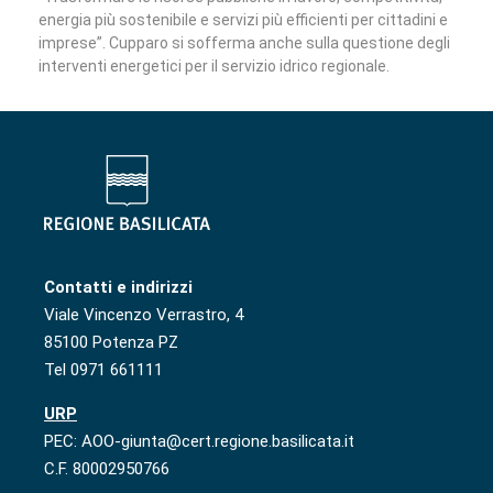
energia più sostenibile e servizi più efficienti per cittadini e
imprese”. Cupparo si sofferma anche sulla questione degli
interventi energetici per il servizio idrico regionale.
Contatti e indirizzi
Viale Vincenzo Verrastro, 4
85100 Potenza PZ
Tel 0971 661111
URP
PEC: AOO-giunta@cert.regione.basilicata.it
C.F. 80002950766