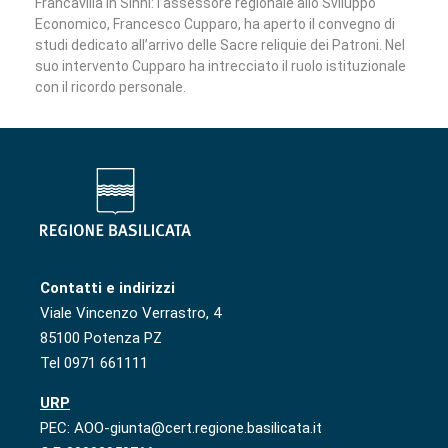
Francavilla in Sinni: l’assessore regionale allo Sviluppo
Economico, Francesco Cupparo, ha aperto il convegno di
studi dedicato all’arrivo delle Sacre reliquie dei Patroni. Nel
suo intervento Cupparo ha intrecciato il ruolo istituzionale
con il ricordo personale.
Contatti e indirizzi
Viale Vincenzo Verrastro, 4
85100 Potenza PZ
Tel 0971 661111
URP
PEC: AOO-giunta@cert.regione.basilicata.it