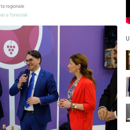
ta regionale
ari e forestali
U