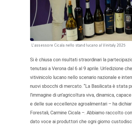
L'assessore Cicala nello stand lucano al Vinitaly 2025
Si è chiusa con risultati straordinari la partecipazi
tenutasi a Verona dal 6 al 9 aprile. Un’edizione 
vitivinicolo lucano nello scenario nazionale e inte
nuovi sbocchi di mercato. “La Basilicata è stata pr
l’immagine di un’agricoltura viva, dinamica, capace
e delle sue eccellenze agroalimentari – ha dichiar
Forestali, Carmine Cicala –. Abbiamo raccolto con
dato voce ai produttori che ogni giorno custodisco