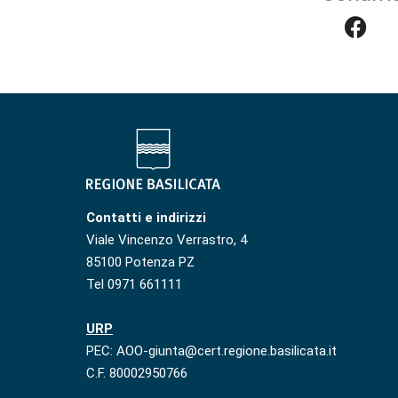
Contatti e indirizzi
Viale Vincenzo Verrastro, 4
85100 Potenza PZ
Tel 0971 661111
URP
PEC: AOO-giunta@cert.regione.basilicata.it
C.F. 80002950766