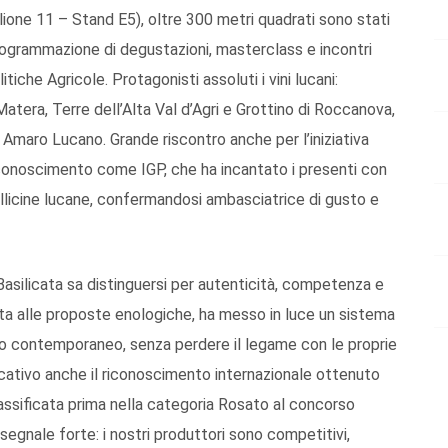
lione 11 – Stand E5), oltre 300 metri quadrati sono stati
programmazione di degustazioni, masterclass e incontri
tiche Agricole. Protagonisti assoluti i vini lucani:
Matera, Terre dell’Alta Val d’Agri e Grottino di Roccanova,
 Amaro Lucano. Grande riscontro anche per l’iniziativa
 riconoscimento come IGP, che ha incantato i presenti con
llicine lucane, confermandosi ambasciatrice di gusto e
Basilicata sa distinguersi per autenticità, competenza e
nita alle proposte enologiche, ha messo in luce un sistema
io contemporaneo, senza perdere il legame con le proprie
ficativo anche il riconoscimento internazionale ottenuto
 classificata prima nella categoria Rosato al concorso
 segnale forte: i nostri produttori sono competitivi,