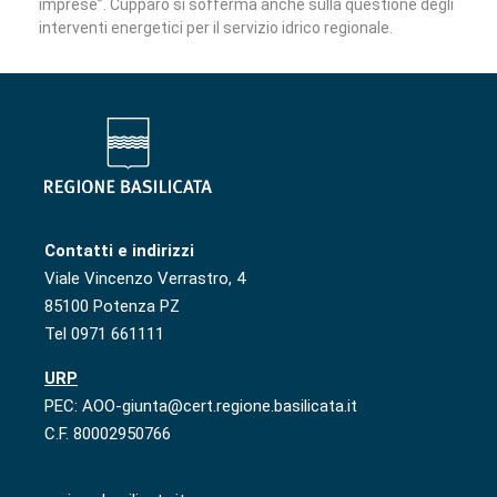
imprese”. Cupparo si sofferma anche sulla questione degli
interventi energetici per il servizio idrico regionale.
Contatti e indirizzi
Viale Vincenzo Verrastro, 4
85100 Potenza PZ
Tel 0971 661111
URP
PEC: AOO-giunta@cert.regione.basilicata.it
C.F. 80002950766