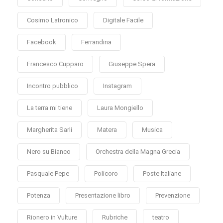
Cosimo Latronico
Digitale Facile
Facebook
Ferrandina
Francesco Cupparo
Giuseppe Spera
Incontro pubblico
Instagram
La terra mi tiene
Laura Mongiello
Margherita Sarli
Matera
Musica
Nero su Bianco
Orchestra della Magna Grecia
Pasquale Pepe
Policoro
Poste Italiane
Potenza
Presentazione libro
Prevenzione
Rionero in Vulture
Rubriche
teatro