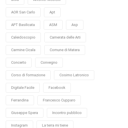
AOR San Carlo
Apt
APT Basilicata
ASM
Asp
Caleidoscopio
Camerata delle Arti
Carmine Cicala
Comune di Matera
Concerto
Convegno
Corso di formazione
Cosimo Latronico
Digitale Facile
Facebook
Ferrandina
Francesco Cupparo
Giuseppe Spera
Incontro pubblico
Instagram
La terra mi tiene