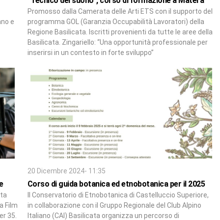
“Tecnico del suono”, corso di formazione a Matera
Promosso dalla Camerata delle Arti ETS con il supporto del
ano e
programma GOL (Garanzia Occupabilità Lavoratori) della
Regione Basilicata. Iscritti provenienti da tutte le aree della
Basilicata. Zingariello: “Una opportunità professionale per
inserirsi in un contesto in forte sviluppo”
20 Dicembre 2024- 11:35
e
Corso di guida botanica ed etnobotanica per il 2025
sta
Il Conservatorio di Etnobotanica di Castelluccio Superiore,
a Film
in collaborazione con il Gruppo Regionale del Club Alpino
er 35.
Italiano (CAI) Basilicata organizza un percorso di