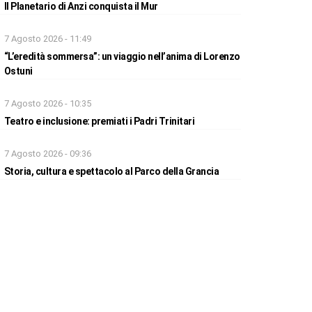
Il Planetario di Anzi conquista il Mur
7 Agosto 2026 - 11:49
“L’eredità sommersa”: un viaggio nell’anima di Lorenzo
Ostuni
7 Agosto 2026 - 10:35
Teatro e inclusione: premiati i Padri Trinitari
7 Agosto 2026 - 09:36
Storia, cultura e spettacolo al Parco della Grancia