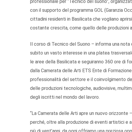
professionale per “Tecnico del suono”, organizzat
con il supporto del programma GOL (Garanzia Occup
cittadini residenti in Basilicata che vogliano aprir
costante crescita, come quello delle produzioni a
Il corso di Tecnico del Suono – informa una nota d
subito un vasto interesse in una platea trasversale d
le aree della Basilicata e seguiranno 360 ore di f
dalla Camerata delle Arti ETS Ente di Formazione 
professionalità del settore e il coinvolgimento del
delle produzioni tecnologiche, audiovisive, multi
degli iscritti nel mondo del lavoro.
“La Camerata delle Arti apre un nuovo orizzonte –
perché, oltre alla produzione di eventi artistici e
più di vent’anni, da oggi offriamo una preziosa op