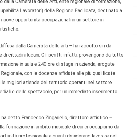
o dalla Camerata delle Arti, ente regionale di formazione,
abilità Lavoratori) della Regione Basilicata, destinato a
si nuove opportunità occupazionali in un settore in
rtistiche.
iffusa dalla Camerata delle arti – ha raccolto sin da
i cittadini lucani. Gli iscritti, infatti, provengono da tutte
ormazione in aula e 240 ore di stage in azienda, erogate
Regionale, con le docenze affidate alle più qualificate
le migliori aziende del territorio operanti nel settore
mediali e dello spettacolo, per un immediato inserimento
 ha detto Francesco Zingariello, direttore artistico –
 alla formazione in ambito musicale di cui ci occupiamo da
portunità professionale a quanti desiderano lavorare nel