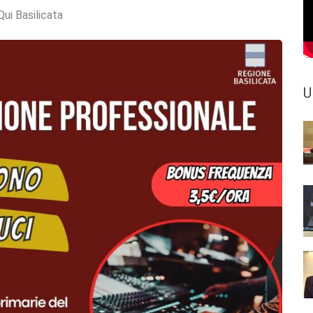
Qui Basilicata
U