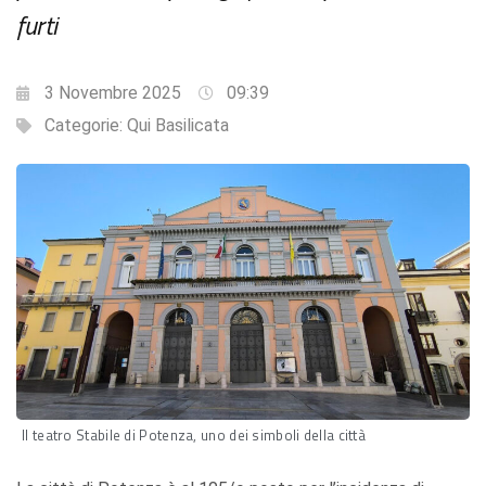
furti
3 Novembre 2025
09:39
Categorie:
Qui Basilicata
Il teatro Stabile di Potenza, uno dei simboli della città