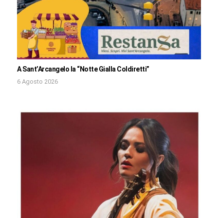
A Sant’Arcangelo la “Notte Gialla Coldiretti”
6 Agosto 2026