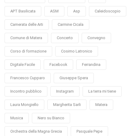
APT Basilicata
ASM
Asp
Caleidoscopio
Camerata delle Arti
Carmine Cicala
Comune di Matera
Concerto
Convegno
Corso di formazione
Cosimo Latronico
Digitale Facile
Facebook
Ferrandina
Francesco Cupparo
Giuseppe Spera
Incontro pubblico
Instagram
La terra mi tiene
Laura Mongiello
Margherita Sarli
Matera
Musica
Nero su Bianco
Orchestra della Magna Grecia
Pasquale Pepe