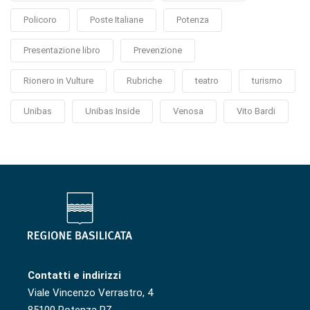
Policoro
Poste Italiane
Potenza
Presentazione libro
Prevenzione
Rionero in Vulture
Rubriche
teatro
turismo
Unibas
Unibas Inside
Venosa
Vito Bardi
Contatti e indirizzi
Viale Vincenzo Verrastro, 4
85100 Potenza PZ