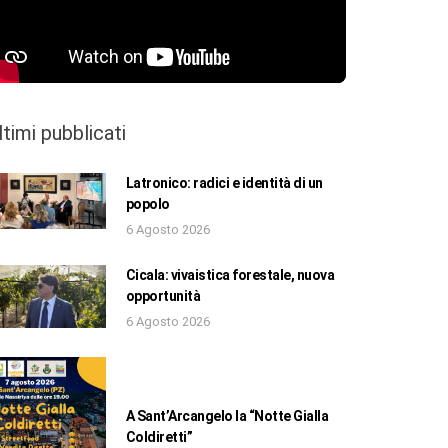
ltimi pubblicati
Latronico: radici e identità di un
popolo
6 Agosto 2026
Cicala: vivaistica forestale, nuova
opportunità
6 Agosto 2026
A Sant’Arcangelo la “Notte Gialla
Coldiretti”