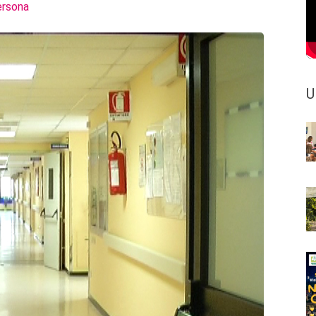
ersona
U