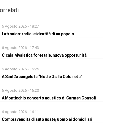
orrelati
6 Agosto 2026 - 18:27
Latronico: radici e identità di un popolo
6 Agosto 2026 - 17:43
Cicala: vivaistica forestale, nuova opportunità
6 Agosto 2026 - 16:25
A Sant’Arcangelo la “Notte Gialla Coldiretti”
6 Agosto 2026 - 16:20
A Monticchio concerto acustico di Carmen Consoli
6 Agosto 2026 - 16:11
Compravendita di auto usate, uomo ai domiciliari