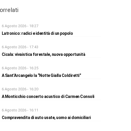
orrelati
6 Agosto 2026 - 18:27
Latronico: radici e identità di un popolo
6 Agosto 2026 - 17:43
Cicala: vivaistica forestale, nuova opportunità
6 Agosto 2026 - 16:25
A Sant’Arcangelo la “Notte Gialla Coldiretti”
6 Agosto 2026 - 16:20
A Monticchio concerto acustico di Carmen Consoli
6 Agosto 2026 - 16:11
Compravendita di auto usate, uomo ai domiciliari