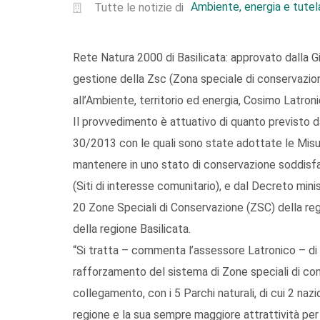
Ambiente, energia e tutela
Tutte le notizie di
Rete Natura 2000 di Basilicata: approvato dalla Gi
gestione della Zsc (Zona speciale di conservazio
all’Ambiente, territorio ed energia, Cosimo Latroni
Il provvedimento è attuativo di quanto previsto da
30/2013 con le quali sono state adottate le Misu
mantenere in uno stato di conservazione soddisfac
(Siti di interesse comunitario), e dal Decreto m
20 Zone Speciali di Conservazione (ZSC) della regi
della regione Basilicata.
“Si tratta – commenta l’assessore Latronico – di 
rafforzamento del sistema di Zone speciali di conse
collegamento, con i 5 Parchi naturali, di cui 2 nazi
regione e la sua sempre maggiore attrattività per u