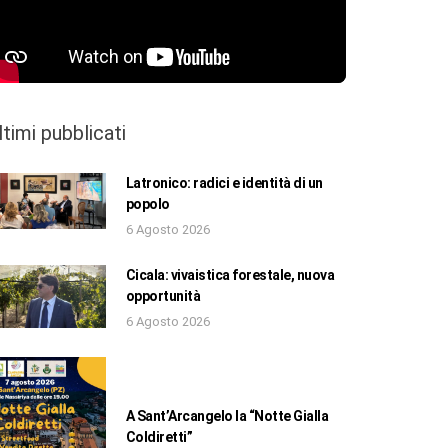
ltimi pubblicati
Latronico: radici e identità di un
popolo
6 Agosto 2026
Cicala: vivaistica forestale, nuova
opportunità
6 Agosto 2026
A Sant’Arcangelo la “Notte Gialla
Coldiretti”