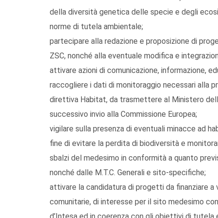
della diversità genetica delle specie e degli ecosi
norme di tutela ambientale;
partecipare alla redazione e proposizione di proge
ZSC, nonché alla eventuale modifica e integrazione
attivare azioni di comunicazione, informazione, ed
raccogliere i dati di monitoraggio necessari alla pr
direttiva Habitat, da trasmettere al Ministero dell
successivo invio alla Commissione Europea;
vigilare sulla presenza di eventuali minacce ad ha
fine di evitare la perdita di biodiversità e monitorar
sbalzi del medesimo in conformità a quanto previs
nonché dalle M.T.C. Generali e sito-specifiche;
attivare la candidatura di progetti da finanziare a v
comunitarie, di interesse per il sito medesimo co
d’Intesa ed in coerenza con gli obiettivi di tutela