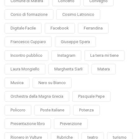
Comune di Matera
Concerto
Convegno
Corso di formazione
Cosimo Latronico
Digitale Facile
Facebook
Ferrandina
Francesco Cupparo
Giuseppe Spera
Incontro pubblico
Instagram
La terra mi tiene
Laura Mongiello
Margherita Sarli
Matera
Musica
Nero su Bianco
Orchestra della Magna Grecia
Pasquale Pepe
Policoro
Poste Italiane
Potenza
Presentazione libro
Prevenzione
Rionero in Vulture
Rubriche
teatro
turismo