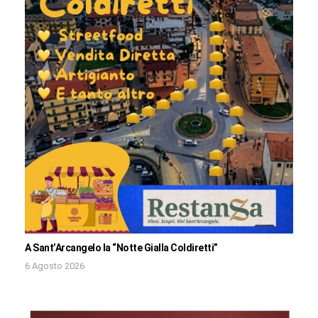
A Sant’Arcangelo la “Notte Gialla Coldiretti”
6 Agosto 2026