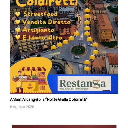
A Sant’Arcangelo la “Notte Gialla Coldiretti”
6 Agosto 2026