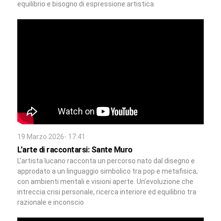
equilibrio e bisogno di espressione artistica
19 Marzo 2026- 17:41
L’arte di raccontarsi: Sante Muro
L’artista lucano racconta un percorso nato dal disegno e
approdato a un linguaggio simbolico tra pop e metafisica,
con ambienti mentali e visioni aperte. Un’evoluzione che
intreccia crisi personale, ricerca interiore ed equilibrio tra
razionale e inconscio