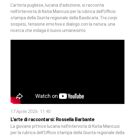
L’artista pugliese, lucana d’adozione, si racconta
nell’intervista di Katia Mancusi per la rubrica dell’Ufficio
stampa della Giunta regionale della Basilicata. Tra corpi
sospesi, tensione emotiva e dialogo con la natura, una
ricerca che indaga il nuovo umanesimo.
17 Aprile 2026- 11:40
L’arte di raccontarsi: Rossella Barbante
La giovane pittrice lucana nell’intervista di Katia Mancusi
per la rubrica dell’Ufficio stampa della Giunta regionale della