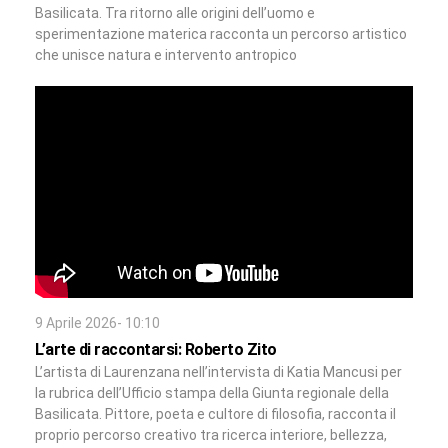
Basilicata. Tra ritorno alle origini dell’uomo e
sperimentazione materica racconta un percorso artistico
che unisce natura e intervento antropico
9 Aprile 2026- 10:10
L’arte di raccontarsi: Roberto Zito
L’artista di Laurenzana nell’intervista di Katia Mancusi per
la rubrica dell’Ufficio stampa della Giunta regionale della
Basilicata. Pittore, poeta e cultore di filosofia, racconta il
proprio percorso creativo tra ricerca interiore, bellezza,