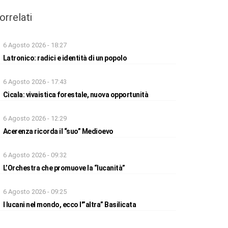
orrelati
6 Agosto 2026 - 18:27
Latronico: radici e identità di un popolo
6 Agosto 2026 - 17:43
Cicala: vivaistica forestale, nuova opportunità
6 Agosto 2026 - 12:29
Acerenza ricorda il “suo” Medioevo
6 Agosto 2026 - 09:32
L’Orchestra che promuove la “lucanità”
6 Agosto 2026 - 09:25
I lucani nel mondo, ecco l'”altra” Basilicata