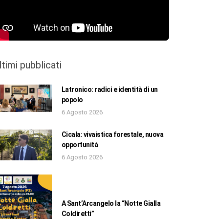
ltimi pubblicati
Latronico: radici e identità di un
popolo
6 Agosto 2026
Cicala: vivaistica forestale, nuova
opportunità
6 Agosto 2026
A Sant’Arcangelo la “Notte Gialla
Coldiretti”