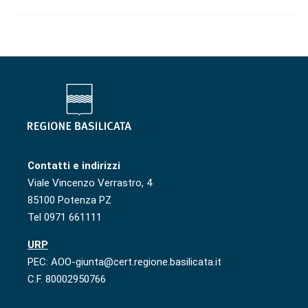
Contatti e indirizzi
Viale Vincenzo Verrastro, 4
85100 Potenza PZ
Tel 0971 661111
URP
PEC: AOO-giunta@cert.regione.basilicata.it
C.F. 80002950766