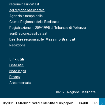
regione.basilicata.it
agr.regione.basilicata.it
Agenzia stampa della
Giunta Regionale della Basilicata
Registrazione n. 209/1995 al Tribunale di Potenza
agr@regione.basilicata.it
Direttore responsabile:
Massimo Brancati
Redazione
Link utili
Lista RSS
Note legali
Privacy
Area riservata
©2025 Regione Basilicata
06
/
08
:
Latronico: radici e identità di un popolo
06
/
08
:
Cicala: 