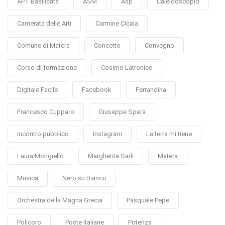
APT Basilicata
ASM
Asp
Caleidoscopio
Camerata delle Arti
Carmine Cicala
Comune di Matera
Concerto
Convegno
Corso di formazione
Cosimo Latronico
Digitale Facile
Facebook
Ferrandina
Francesco Cupparo
Giuseppe Spera
Incontro pubblico
Instagram
La terra mi tiene
Laura Mongiello
Margherita Sarli
Matera
Musica
Nero su Bianco
Orchestra della Magna Grecia
Pasquale Pepe
Policoro
Poste Italiane
Potenza