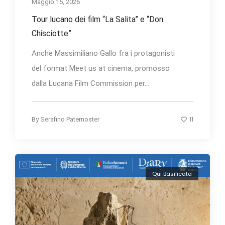
Maggio 15, 2026
Tour lucano dei film “La Salita” e “Don
Chisciotte”
Anche Massimiliano Gallo fra i protagonisti
del format Meet us at cinema, promosso
dalla Lucana Film Commission per...
11
By
Serafino Paternoster
Qui Basilicata