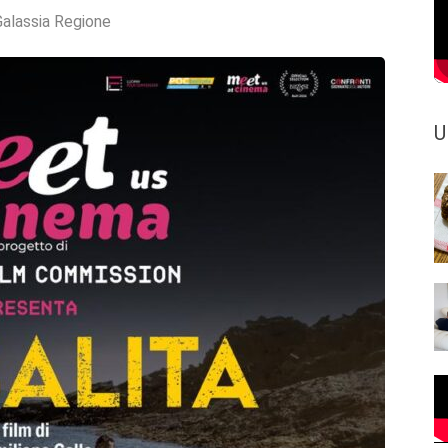
Galassia Regione
U