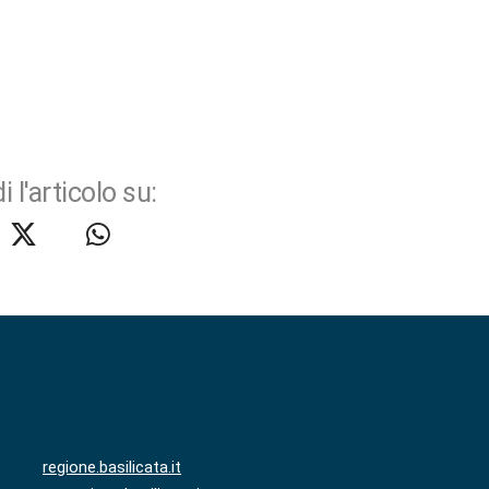
i l'articolo su:
regione.basilicata.it