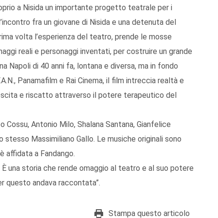
oprio a Nisida un importante progetto teatrale per i
l’incontro fra un giovane di Nisida e una detenuta del
prima volta l’esperienza del teatro, prende le mosse
aggi reali e personaggi inventati, per costruire un grande
a Napoli di 40 anni fa, lontana e diversa, ma in fondo
A.N., Panamafilm e Rai Cinema, il film intreccia realtà e
escita e riscatto attraverso il potere terapeutico del
co Cossu, Antonio Milo, Shalana Santana, Gianfelice
o stesso Massimiliano Gallo. Le musiche originali sono
 è affidata a Fandango.
– È una storia che rende omaggio al teatro e al suo potere
per questo andava raccontata”.
Stampa questo articolo