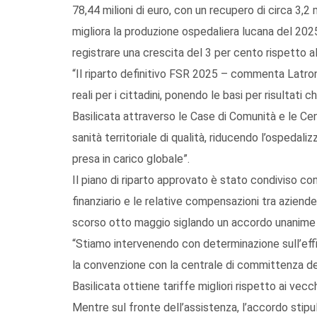
78,44 milioni di euro, con un recupero di circa 3,2
migliora la produzione ospedaliera lucana del 2025
registrare una crescita del 3 per cento rispetto a
“Il riparto definitivo FSR 2025 – commenta Latroni
reali per i cittadini, ponendo le basi per risultati
Basilicata attraverso le Case di Comunità e le Cen
sanità territoriale di qualità, riducendo l’ospedali
presa in carico globale”.
Il piano di riparto approvato è stato condiviso co
finanziario e le relative compensazioni tra aziend
scorso otto maggio siglando un accordo unanime sul
“Stiamo intervenendo con determinazione sull’eff
la convenzione con la centrale di committenza del
Basilicata ottiene tariffe migliori rispetto ai vecc
Mentre sul fronte dell’assistenza, l’accordo stipul