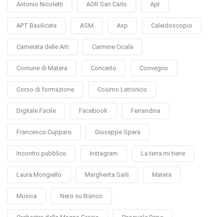
Antonio Nicoletti
AOR San Carlo
Apt
APT Basilicata
ASM
Asp
Caleidoscopio
Camerata delle Arti
Carmine Cicala
Comune di Matera
Concerto
Convegno
Corso di formazione
Cosimo Latronico
Digitale Facile
Facebook
Ferrandina
Francesco Cupparo
Giuseppe Spera
Incontro pubblico
Instagram
La terra mi tiene
Laura Mongiello
Margherita Sarli
Matera
Musica
Nero su Bianco