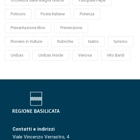
Orchestra della Magna Grecia
Pasquale Pepe
Policoro
Poste Italiane
Potenza
Presentazione libro
Prevenzione
Rionero in Vulture
Rubriche
teatro
turismo
Unibas
Unibas Inside
Venosa
Vito Bardi
Contatti e indirizzi
Viale Vincenzo Verrastro, 4