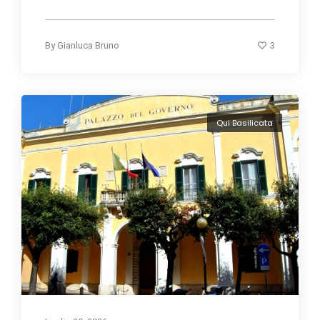
3
By
Gianluca Bruno
Qui Basilicata