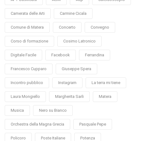
Camerata delle Arti
Carmine Cicala
Comune di Matera
Concerto
Convegno
Corso di formazione
Cosimo Latronico
Digitale Facile
Facebook
Ferrandina
Francesco Cupparo
Giuseppe Spera
Incontro pubblico
Instagram
La terra mi tiene
Laura Mongiello
Margherita Sarli
Matera
Musica
Nero su Bianco
Orchestra della Magna Grecia
Pasquale Pepe
Policoro
Poste Italiane
Potenza