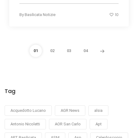
10
By
Basilicata Notizie
01
02
03
04
Tag
Acquedotto Lucano
AGR News
alsia
Antonio Nicoletti
AOR San Carlo
Apt
APT Basilicata
ASM
Asp
Caleidoscopio