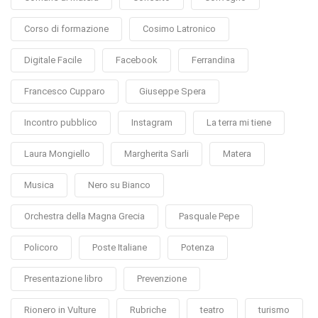
Corso di formazione
Cosimo Latronico
Digitale Facile
Facebook
Ferrandina
Francesco Cupparo
Giuseppe Spera
Incontro pubblico
Instagram
La terra mi tiene
Laura Mongiello
Margherita Sarli
Matera
Musica
Nero su Bianco
Orchestra della Magna Grecia
Pasquale Pepe
Policoro
Poste Italiane
Potenza
Presentazione libro
Prevenzione
Rionero in Vulture
Rubriche
teatro
turismo