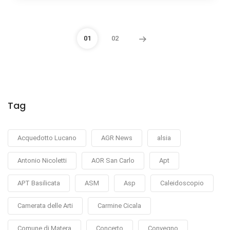
01
02
Tag
Acquedotto Lucano
AGR News
alsia
Antonio Nicoletti
AOR San Carlo
Apt
APT Basilicata
ASM
Asp
Caleidoscopio
Camerata delle Arti
Carmine Cicala
Comune di Matera
Concerto
Convegno