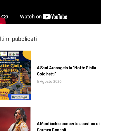
ltimi pubblicati
A Sant’Arcangelo la “Notte Gialla
Coldiretti”
6 Agosto 2026
A Monticchio concerto acustico di
Carmen Consoli