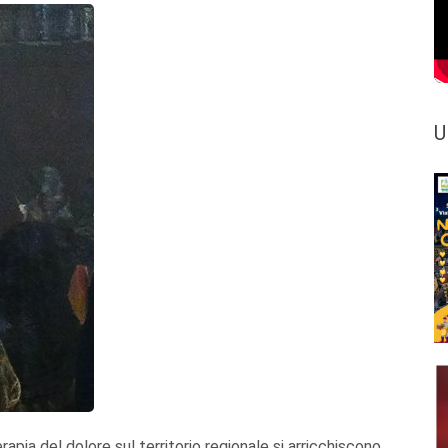
U
apia del dolore sul territorio regionale si arricchiscono