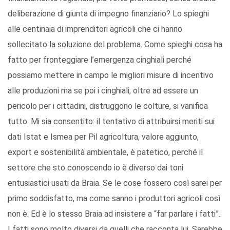
deliberazione di giunta di impegno finanziario? Lo spieghi
alle centinaia di imprenditori agricoli che ci hanno
sollecitato la soluzione del problema. Come spieghi cosa ha
fatto per fronteggiare l’emergenza cinghiali perché
possiamo mettere in campo le migliori misure di incentivo
alle produzioni ma se poi i cinghiali, oltre ad essere un
pericolo per i cittadini, distruggono le colture, si vanifica
tutto. Mi sia consentito: il tentativo di attribuirsi meriti sui
dati Istat e Ismea per Pil agricoltura, valore aggiunto,
export e sostenibilità ambientale, è patetico, perché il
settore che sto conoscendo io è diverso dai toni
entusiastici usati da Braia. Se le cose fossero così sarei per
primo soddisfatto, ma come sanno i produttori agricoli così
non è. Ed è lo stesso Braia ad insistere a “far parlare i fatti”.
I fatti sono molto diversi da quelli che racconta lui. Sarebbe