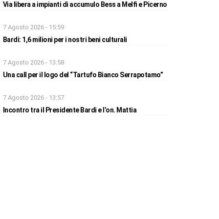
Via libera a impianti di accumulo Bess a Melfi e Picerno
7 Agosto 2026 - 15:59
Bardi: 1,6 milioni per i nostri beni culturali
7 Agosto 2026 - 13:58
Una call per il logo del “Tartufo Bianco Serrapotamo”
7 Agosto 2026 - 13:57
Incontro tra il Presidente Bardi e l’on. Mattia