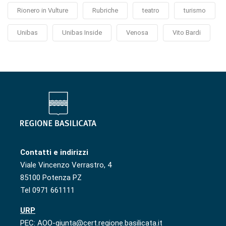
Rionero in Vulture
Rubriche
teatro
turismo
Unibas
Unibas Inside
Venosa
Vito Bardi
Contatti e indirizzi
Viale Vincenzo Verrastro, 4
85100 Potenza PZ
Tel 0971 661111
URP
PEC: AOO-giunta@cert.regione.basilicata.it