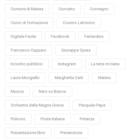
Comune di Matera
Concerto
Convegno
Corso di formazione
Cosimo Latronico
Digitale Facile
Facebook
Ferrandina
Francesco Cupparo
Giuseppe Spera
Incontro pubblico
Instagram
La terra mi tiene
Laura Mongiello
Margherita Sarli
Matera
Musica
Nero su Bianco
Orchestra della Magna Grecia
Pasquale Pepe
Policoro
Poste Italiane
Potenza
Presentazione libro
Prevenzione