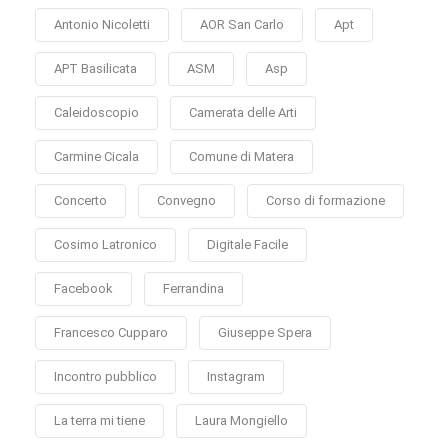
Antonio Nicoletti
AOR San Carlo
Apt
APT Basilicata
ASM
Asp
Caleidoscopio
Camerata delle Arti
Carmine Cicala
Comune di Matera
Concerto
Convegno
Corso di formazione
Cosimo Latronico
Digitale Facile
Facebook
Ferrandina
Francesco Cupparo
Giuseppe Spera
Incontro pubblico
Instagram
La terra mi tiene
Laura Mongiello