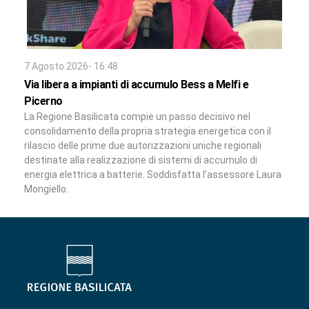
7 Agosto 2026- 16:48
Via libera a impianti di accumulo Bess a Melfi e
Picerno
La Regione Basilicata compie un passo decisivo nel
consolidamento della propria strategia energetica con il
rilascio delle prime due autorizzazioni uniche regionali
destinate alla realizzazione di sistemi di accumulo di
energia elettrica a batterie. Soddisfatta l’assessore Laura
Mongiello.