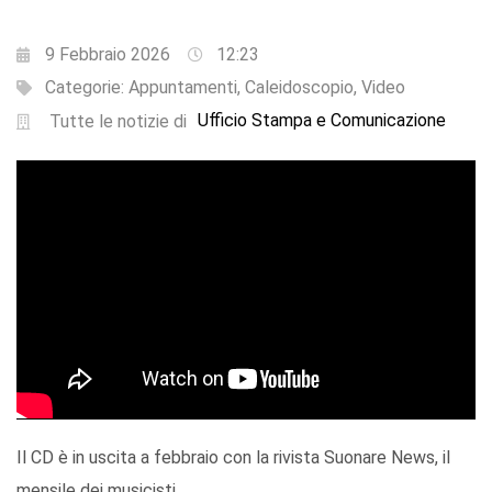
9 Febbraio 2026
12:23
Categorie:
Appuntamenti
,
Caleidoscopio
,
Video
Ufficio Stampa e Comunicazione
Tutte le notizie di
Il CD è in uscita a febbraio con la rivista Suonare News, il
mensile dei musicisti.