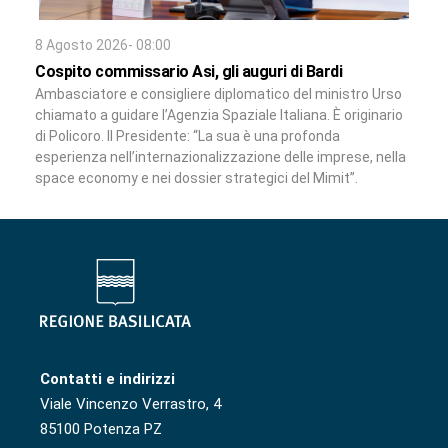
8 Agosto 2026- 08:00
Cospito commissario Asi, gli auguri di Bardi
Ambasciatore e consigliere diplomatico del ministro Urso
chiamato a guidare l’Agenzia Spaziale Italiana. È originario
di Policoro. Il Presidente: “La sua è una profonda
esperienza nell’internazionalizzazione delle imprese, nella
space economy e nei dossier strategici del Mimit”.
Contatti e indirizzi
Viale Vincenzo Verrastro, 4
85100 Potenza PZ