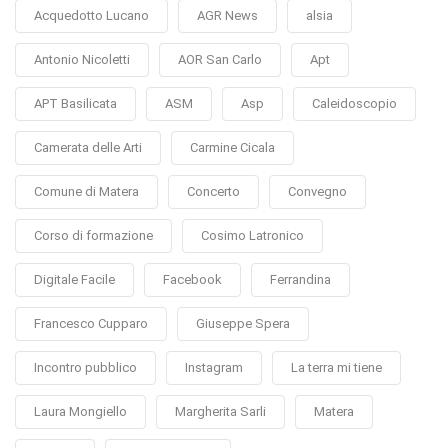
Acquedotto Lucano
AGR News
alsia
Antonio Nicoletti
AOR San Carlo
Apt
APT Basilicata
ASM
Asp
Caleidoscopio
Camerata delle Arti
Carmine Cicala
Comune di Matera
Concerto
Convegno
Corso di formazione
Cosimo Latronico
Digitale Facile
Facebook
Ferrandina
Francesco Cupparo
Giuseppe Spera
Incontro pubblico
Instagram
La terra mi tiene
Laura Mongiello
Margherita Sarli
Matera