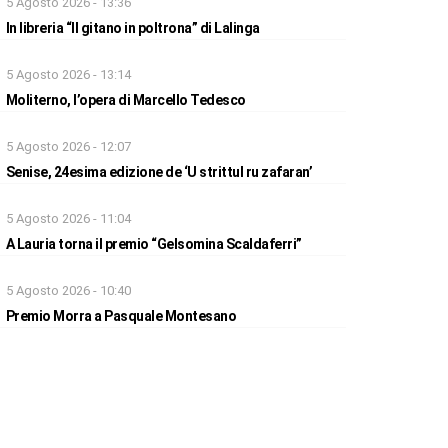
5 Agosto 2026 - 13:36
In libreria “Il gitano in poltrona” di Lalinga
5 Agosto 2026 - 13:14
Moliterno, l’opera di Marcello Tedesco
5 Agosto 2026 - 12:07
Senise, 24esima edizione de ‘U strittul ru zafaran’
5 Agosto 2026 - 11:04
A Lauria torna il premio “Gelsomina Scaldaferri”
5 Agosto 2026 - 10:40
Premio Morra a Pasquale Montesano