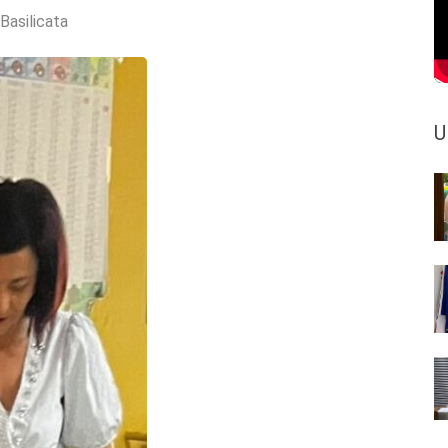
 Basilicata
U