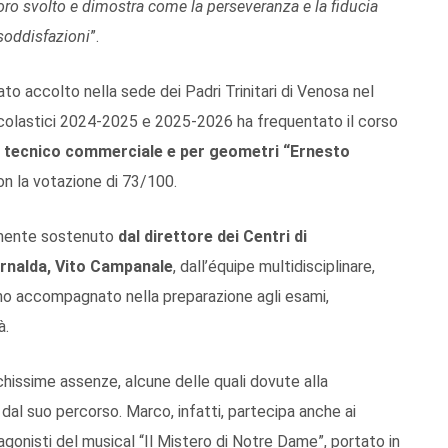
voro svolto e dimostra come la perseveranza e la fiducia
soddisfazioni
”.
tato accolto nella sede dei Padri Trinitari di Venosa nel
 scolastici 2024-2025 e 2025-2026 ha frequentato il corso
to tecnico commerciale e per geometri “Ernesto
on la votazione di 73/100.
emente sostenuto
dal direttore dei Centri di
Bernalda, Vito Campanale
, dall’équipe multidisciplinare,
anno accompagnato nella preparazione agli esami,
à.
hissime assenze, alcune delle quali dovute alla
 dal suo percorso. Marco, infatti, partecipa anche ai
tagonisti del musical “Il Mistero di Notre Dame”, portato in