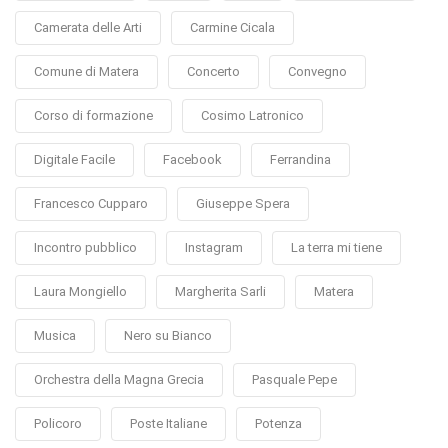
Camerata delle Arti
Carmine Cicala
Comune di Matera
Concerto
Convegno
Corso di formazione
Cosimo Latronico
Digitale Facile
Facebook
Ferrandina
Francesco Cupparo
Giuseppe Spera
Incontro pubblico
Instagram
La terra mi tiene
Laura Mongiello
Margherita Sarli
Matera
Musica
Nero su Bianco
Orchestra della Magna Grecia
Pasquale Pepe
Policoro
Poste Italiane
Potenza