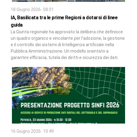
18 Giugno 2026- 08:01
IA, Basilicata tra le prime Regioni a dotarsi di linee
guida
La Giunta regionale ha approvato la delibera che definisce
un quadro organico e vincolante per l’adozione, la gestione
e il controllo dei sistemi di Intelligenza artificiale nella
Pubblica Amministrazione. Un modello orientato a
garantire efficacia, tutela dei diritti e sicurezza dei dati.
16 Giugno 2026- 10:49