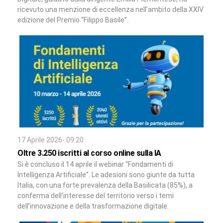
ricevuto una menzione di eccellenza nell’ambito della XXIV
edizione del Premio “Filippo Basile”.
17 Aprile 2026- 09:20
Oltre 3.250 iscritti al corso online sulla IA
Si è concluso il 14 aprile il webinar “Fondamenti di
Intelligenza Artificiale”. Le adesioni sono giunte da tutta
Italia, con una forte prevalenza della Basilicata (85%), a
conferma dell’interesse del territorio verso i temi
dell’innovazione e della trasformazione digitale.