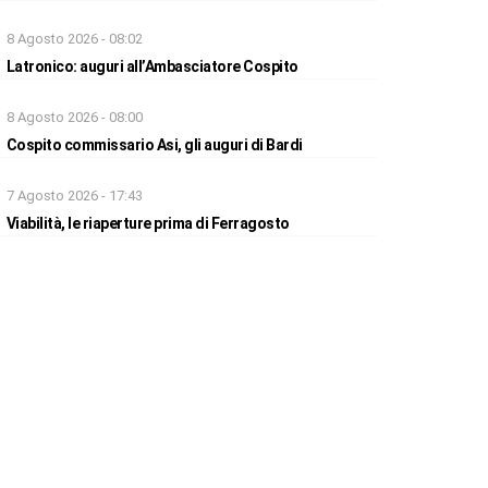
8 Agosto 2026 - 08:02
Latronico: auguri all’Ambasciatore Cospito
8 Agosto 2026 - 08:00
Cospito commissario Asi, gli auguri di Bardi
7 Agosto 2026 - 17:43
Viabilità, le riaperture prima di Ferragosto