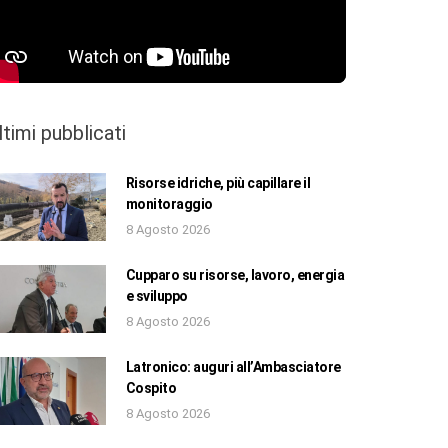
ltimi pubblicati
Risorse idriche, più capillare il
monitoraggio
8 Agosto 2026
Cupparo su risorse, lavoro, energia
e sviluppo
8 Agosto 2026
Latronico: auguri all’Ambasciatore
Cospito
8 Agosto 2026