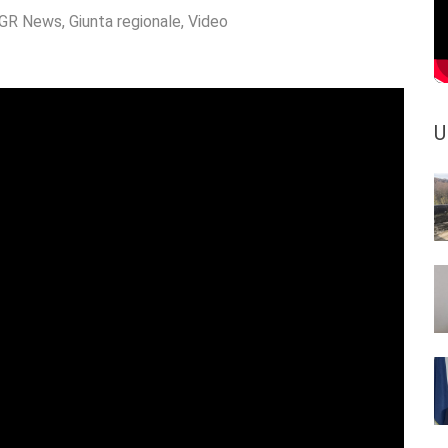
GR News
,
Giunta regionale
,
Video
U