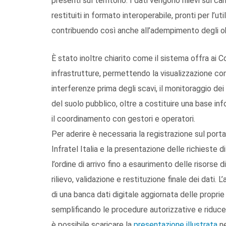
presenti sul territorio. I dati vengono rilievi su
restituiti in formato interoperabile, pronti per l’ut
contribuendo così anche all’adempimento degli ob
È stato inoltre chiarito come il sistema offra ai 
infrastrutture, permettendo la visualizzazione compl
interferenze prima degli scavi, il monitoraggio dei
del suolo pubblico, oltre a costituire una base inf
il coordinamento con gestori e operatori.
Per aderire è necessaria la registrazione sul port
Infratel Italia e la presentazione delle richieste
l’ordine di arrivo fino a esaurimento delle risors
rilievo, validazione e restituzione finale dei dati. 
di una banca dati digitale aggiornata delle propri
semplificando le procedure autorizzative e riducen
è possibile scaricare la
presentazione illustrata
ne