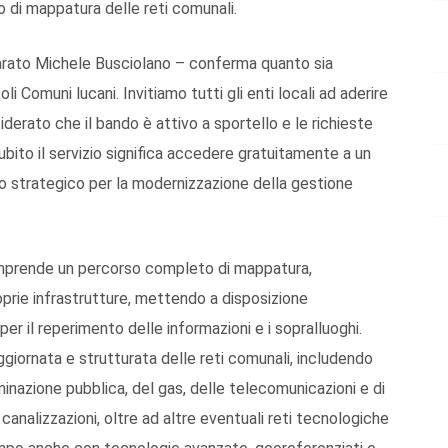
to di mappatura delle reti comunali.
hiarato Michele Busciolano – conferma quanto sia
li Comuni lucani. Invitiamo tutti gli enti locali ad aderire
erato che il bando è attivo a sportello e le richieste
bito il servizio significa accedere gratuitamente a un
o strategico per la modernizzazione della gestione
 comprende un percorso completo di mappatura,
roprie infrastrutture, mettendo a disposizione
er il reperimento delle informazioni e i sopralluoghi.
giornata e strutturata delle reti comunali, includendo
luminazione pubblica, del gas, delle telecomunicazioni e di
analizzazioni, oltre ad altre eventuali reti tecnologiche