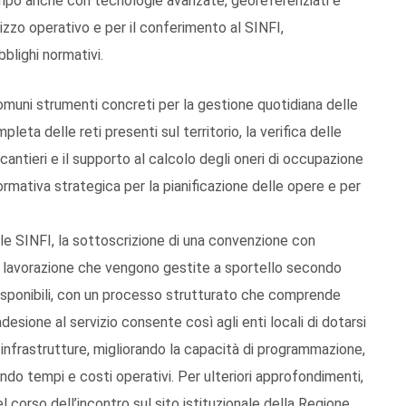
l campo anche con tecnologie avanzate, georeferenziati e
ilizzo operativo e per il conferimento al SINFI,
blighi normativi.
Comuni strumenti concreti per la gestione quotidiana delle
eta delle reti presenti sul territorio, la verifica delle
 cantieri e il supporto al calcolo degli oneri di occupazione
ormativa strategica per la pianificazione delle opere e per
ale SINFI, la sottoscrizione di una convenzione con
 di lavorazione che vengono gestite a sportello secondo
e disponibili, con un processo strutturato che comprende
L’adesione al servizio consente così agli enti locali di dotarsi
e infrastrutture, migliorando la capacità di programmazione,
do tempi e costi operativi. Per ulteriori approfondimenti,
l corso dell’incontro sul sito istituzionale della Regione