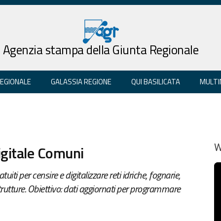
Agenzia stampa della Giunta Regionale
REGIONALE
GALASSIA REGIONE
QUI BASILICATA
MULTI
igitale Comuni
W
uiti per censire e digitalizzare reti idriche, fognarie,
strutture. Obiettivo: dati aggiornati per programmare