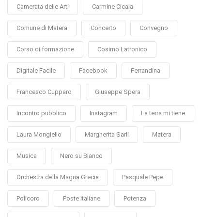
Camerata delle Arti
Carmine Cicala
Comune di Matera
Concerto
Convegno
Corso di formazione
Cosimo Latronico
Digitale Facile
Facebook
Ferrandina
Francesco Cupparo
Giuseppe Spera
Incontro pubblico
Instagram
La terra mi tiene
Laura Mongiello
Margherita Sarli
Matera
Musica
Nero su Bianco
Orchestra della Magna Grecia
Pasquale Pepe
Policoro
Poste Italiane
Potenza