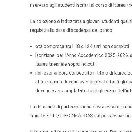
riservato agli studenti iscritti al corso di laurea t
La selezione è indirizzata a giovani studenti quali
requisiti alla data di scadenza del bando:
età compresa tra i 18 e i 24 anni non compiuti
iscrizione, per l’Anno Accademico 2025-2026, al
laurea triennale sopra indicati
non aver ancora conseguito il titolo di laurea ed 
al terzo anno devono aver superato tutti gli esa
devono aver completato tutti gli esami dell’int
La domanda di partecipazione dovrà essere prese
tramite SPID/CIE/CNS/eIDAS sul portale nazionale
Il termine ultimo per la compilazione e l’invio te