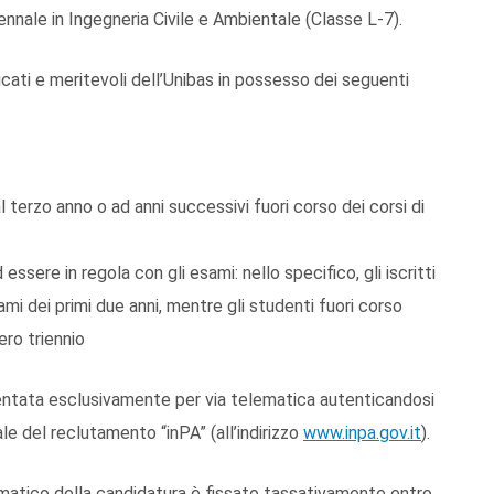
riennale in Ingegneria Civile e Ambientale (Classe L-7).
ficati e meritevoli dell’Unibas in possesso dei seguenti
 terzo anno o ad anni successivi fuori corso dei corsi di
essere in regola con gli esami: nello specifico, gli iscritti
mi dei primi due anni, mentre gli studenti fuori corso
ero triennio
ntata esclusivamente per via telematica autenticandosi
 del reclutamento “inPA” (all’indirizzo
www.inpa.gov.it
).
lematico della candidatura è fissato tassativamente entro