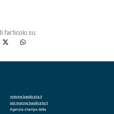
i l'articolo su:
regione.basilicata.it
agr.regione.basilicata.it
Agenzia stampa della