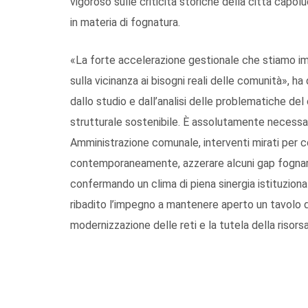
vigoroso sulle criticità storiche della città capol
in materia di fognatura.
«La forte accelerazione gestionale che stiamo imp
sulla vicinanza ai bisogni reali delle comunità», ha
dallo studio e dall’analisi delle problematiche d
strutturale sostenibile. È assolutamente necessa
Amministrazione comunale, interventi mirati per con
contemporaneamente, azzerare alcuni gap fognari d
confermando un clima di piena sinergia istituzio
ribadito l’impegno a mantenere aperto un tavolo 
modernizzazione delle reti e la tutela della risorsa