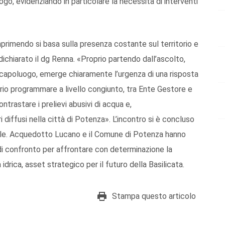
uogo, evidenziando in particolare la necessità di interventi
rimendo si basa sulla presenza costante sul territorio e
 dichiarato il dg Renna. «Proprio partendo dall’ascolto,
el capoluogo, emerge chiaramente l’urgenza di una risposta
rio programmare a livello congiunto, tra Ente Gestore e
trastare i prelievi abusivi di acqua e,
iffusi nella città di Potenza». L’incontro si è concluso
nale. Acquedotto Lucano e il Comune di Potenza hanno
di confronto per affrontare con determinazione la
 idrica, asset strategico per il futuro della Basilicata.
Stampa questo articolo