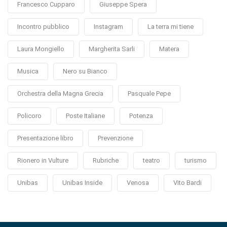
Francesco Cupparo
Giuseppe Spera
Incontro pubblico
Instagram
La terra mi tiene
Laura Mongiello
Margherita Sarli
Matera
Musica
Nero su Bianco
Orchestra della Magna Grecia
Pasquale Pepe
Policoro
Poste Italiane
Potenza
Presentazione libro
Prevenzione
Rionero in Vulture
Rubriche
teatro
turismo
Unibas
Unibas Inside
Venosa
Vito Bardi