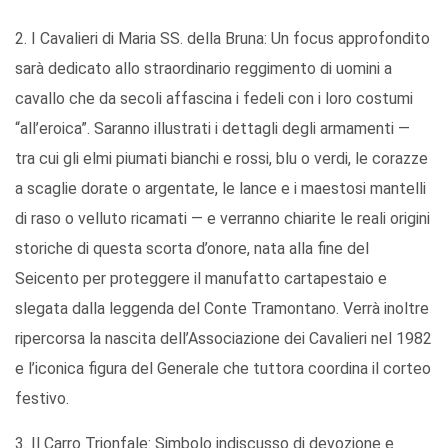
2. I Cavalieri di Maria SS. della Bruna: Un focus approfondito
sarà dedicato allo straordinario reggimento di uomini a
cavallo che da secoli affascina i fedeli con i loro costumi
“all’eroica”. Saranno illustrati i dettagli degli armamenti —
tra cui gli elmi piumati bianchi e rossi, blu o verdi, le corazze
a scaglie dorate o argentate, le lance e i maestosi mantelli
di raso o velluto ricamati — e verranno chiarite le reali origini
storiche di questa scorta d’onore, nata alla fine del
Seicento per proteggere il manufatto cartapestaio e
slegata dalla leggenda del Conte Tramontano. Verrà inoltre
ripercorsa la nascita dell’Associazione dei Cavalieri nel 1982
e l’iconica figura del Generale che tuttora coordina il corteo
festivo.
3. Il Carro Trionfale: Simbolo indiscusso di devozione e