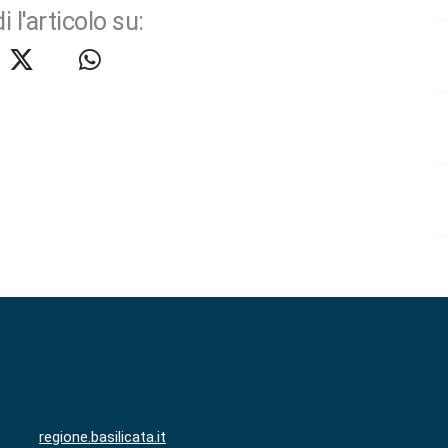
i l'articolo su:
regione.basilicata.it