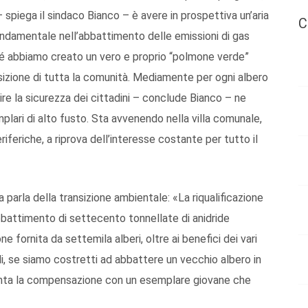
spiega il sindaco Bianco – è avere in prospettiva un’aria
C
 fondamentale nell’abbattimento delle emissioni di gas
ché abbiamo creato un vero e proprio “polmone verde”
posizione di tutta la comunità. Mediamente per ogni albero
ire la sicurezza dei cittadini – conclude Bianco – ne
plari di alto fusto. Sta avvenendo nella villa comunale,
feriche, a riprova dell’interesse costante per tutto il
a parla della transizione ambientale: «La riqualificazione
abbattimento di settecento tonnellate di anidride
e fornita da settemila alberi, oltre ai benefici dei vari
indi, se siamo costretti ad abbattere un vecchio albero in
onta la compensazione con un esemplare giovane che