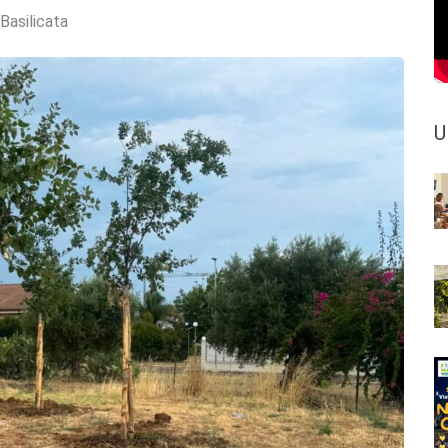
 Basilicata
U