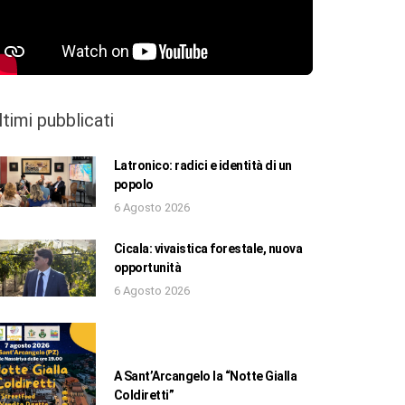
ltimi pubblicati
Latronico: radici e identità di un
popolo
6 Agosto 2026
Cicala: vivaistica forestale, nuova
opportunità
6 Agosto 2026
A Sant’Arcangelo la “Notte Gialla
Coldiretti”