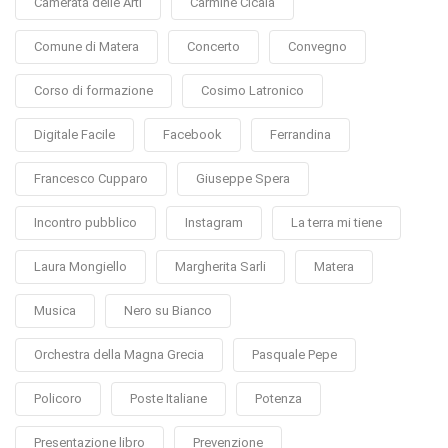
Camerata delle Arti
Carmine Cicala
Comune di Matera
Concerto
Convegno
Corso di formazione
Cosimo Latronico
Digitale Facile
Facebook
Ferrandina
Francesco Cupparo
Giuseppe Spera
Incontro pubblico
Instagram
La terra mi tiene
Laura Mongiello
Margherita Sarli
Matera
Musica
Nero su Bianco
Orchestra della Magna Grecia
Pasquale Pepe
Policoro
Poste Italiane
Potenza
Presentazione libro
Prevenzione