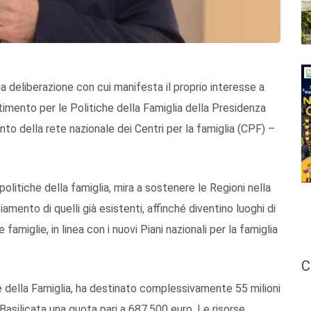
la deliberazione con cui manifesta il proprio interesse a
timento per le Politiche della Famiglia della Presidenza
ento della rete nazionale dei Centri per la famiglia (CPF) –
 politiche della famiglia, mira a sostenere le Regioni nella
iamento di quelli già esistenti, affinché diventino luoghi di
iglie, in linea con i nuovi Piani nazionali per la famiglia
C
che della Famiglia, ha destinato complessivamente 55 milioni
Basilicata una quota pari a 687.500 euro. Le risorse