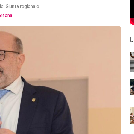
ie:
Giunta regionale
ersona
U