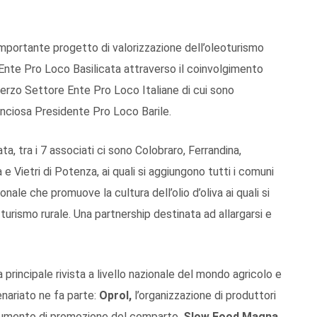
importante progetto di valorizzazione dell’oleoturismo
 Ente Pro Loco Basilicata attraverso il coinvolgimento
 Terzo Settore Ente Pro Loco Italiane di cui sono
anciosa Presidente Pro Loco Barile.
ata, tra i 7 associati ci sono Colobraro, Ferrandina,
 Vietri di Potenza, ai quali si aggiungono tutti i comuni
onale che promuove la cultura dell’olio d’oliva ai quali si
urismo rurale. Una partnership destinata ad allargarsi e
la principale rivista a livello nazionale del mondo agricolo e
tenariato ne fa parte:
Oprol,
l’organizzazione di produttori
strumento di promozione del comparto,
Slow Food Magna