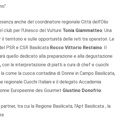
no”.
esenza anche del coordinatore regionale Città dell’Olio
el club per l’Unesco del Vulture
Tonia Giammatteo
. Una
l territorio e sulle opportunità delle reti tra operatori. Le
e del PSR e CSR Basilicata
Rocco Vittorio Restaino
. Il
rà quello dedicato alla preparazione e alla degustazione
,
con le interpretazione di piatti a cura di chef e cuochi
tri, la come la cuoca contadina di Donne in Campo Basilicata,
ne regionale Cuochi Italiani e il delegato Accademia
Unionne Europeenne des Gourmet
Giustino Donofrio
.
rtner, tra cui la Regione Basilicata, l’Apt Basilicata , la
ea.