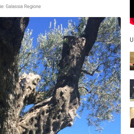
ie:
Galassia Regione
U