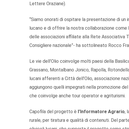
Lettere Oraziane).
“Siamo onorati di ospitare la presentazione di un 
lucano e di offrire la nostra collaborazione come
delle associazioni affiliate alla Rete Associativa
Consigliere nazionale”- ha sottolineato Rocco Fr
Le vie dell’Olio coinvolge molti paesi della Basilic
Grassano, Montalbano Jonico, Rapolla, Rotondella e
lucani afferenti a Città dell’Olio, associazione nazi
aggiungono quelli impegnati nella promozione del t
che coinvolge anche tour operator e agriturismi.
Capofila del progetto è
l’Informatore Agrario
, 
rurale, per tiratura e qualità di contenuti. Del par
olivicoli lucani, che supporta il progetto come 