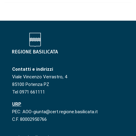
Contatti e indirizzi
Viale Vincenzo Verrastro, 4
85100 Potenza PZ
Tel 0971 661111
URP
PEC: AOO-giunta@cert.regione.basilicata.it
C.F. 80002950766