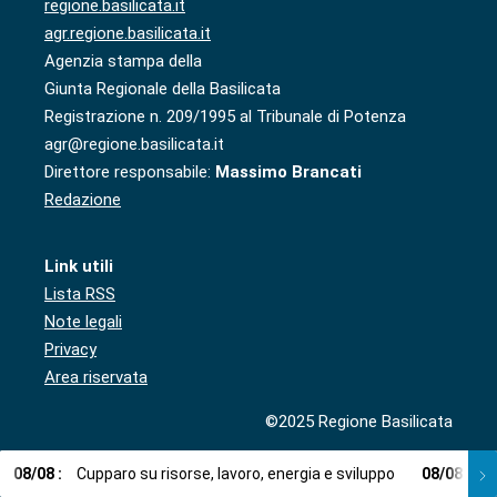
regione.basilicata.it
agr.regione.basilicata.it
Agenzia stampa della
Giunta Regionale della Basilicata
Registrazione n. 209/1995 al Tribunale di Potenza
agr@regione.basilicata.it
Direttore responsabile:
Massimo Brancati
Redazione
Link utili
Lista RSS
Note legali
Privacy
Area riservata
©2025 Regione Basilicata
08
/
08
:
Cupparo su risorse, lavoro, energia e sviluppo
08
/
08
:
L