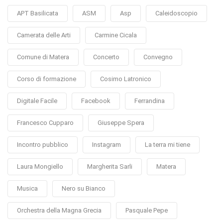
APT Basilicata
ASM
Asp
Caleidoscopio
Camerata delle Arti
Carmine Cicala
Comune di Matera
Concerto
Convegno
Corso di formazione
Cosimo Latronico
Digitale Facile
Facebook
Ferrandina
Francesco Cupparo
Giuseppe Spera
Incontro pubblico
Instagram
La terra mi tiene
Laura Mongiello
Margherita Sarli
Matera
Musica
Nero su Bianco
Orchestra della Magna Grecia
Pasquale Pepe