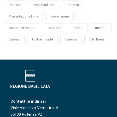
Policoro
Poste Italiane
Potenza
Presentazione libro
Prevenzione
Rionero in Vulture
Rubriche
teatro
turismo
Unibas
Unibas Inside
Venosa
Vito Bardi
Contatti e indirizzi
Viale Vincenzo Verrastro, 4
85100 Potenza PZ