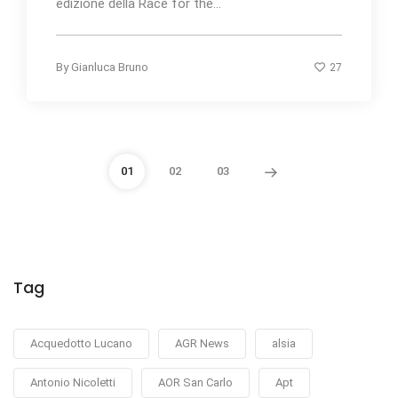
edizione della Race for the...
27
By
Gianluca Bruno
01
02
03
Tag
Acquedotto Lucano
AGR News
alsia
Antonio Nicoletti
AOR San Carlo
Apt