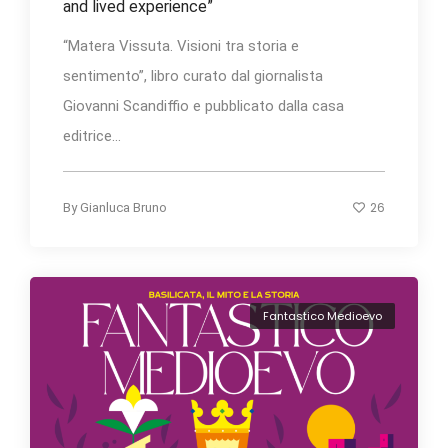
and lived experience”
“Matera Vissuta. Visioni tra storia e
sentimento”, libro curato dal giornalista
Giovanni Scandiffio e pubblicato dalla casa
editrice...
26
By
Gianluca Bruno
Fantastico Medioevo